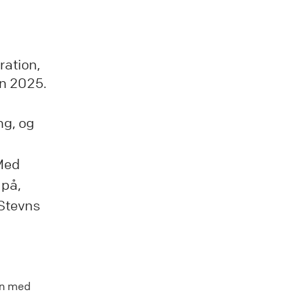
ration,
en 2025.
ng, og
 Med
 på,
 Stevns
en med