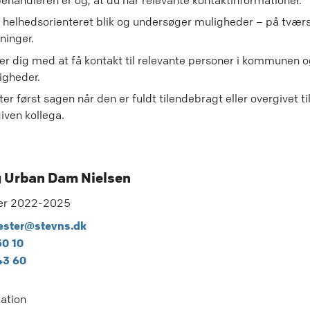
ehandleren er og, at du har relevante kontaktinformationer.
t helhedsorienteret blik og undersøger muligheder – på tværs
ninger.
er dig med at få kontakt til relevante personer i kommunen og
gheder.
ter først sagen når den er fuldt tilendebragt eller overgivet ti
iven kollega.
 Urban Dam Nielsen
er 2022-2025
ster@stevns.dk
50 10
43 60
ation