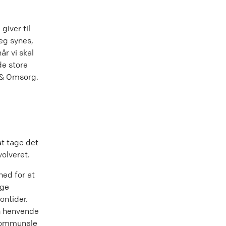
giver til
jeg synes,
år vi skal
de store
 & Omsorg.
at tage det
olveret.
hed for at
ige
ontider.
an henvende
 kommunale