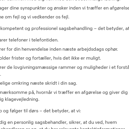
ager dine synspunkter og ønsker inden vi træffer en afgørelse
e om fejl og vi vedkender os fejl.
r kompetent og professionel sagsbehandling – det betyder, at 
rer telefoner i telefontiden.
erer for din henvendelse inden næste arbejdsdags ophør.
lder frister og fortæller, hvis det ikke er muligt.
arer de lovgivningsmæssige rammer og muligheder i et forstå
.
delige omkring næste skridt i din sag.
mærksomme på, hvornår vi træffer en afgørelse og giver dig 
lig klagevejledning.
p og følger til dørs – det betyder, at vi:
 dig en personlig sagsbehandler, sikrer, at du ved, hvem