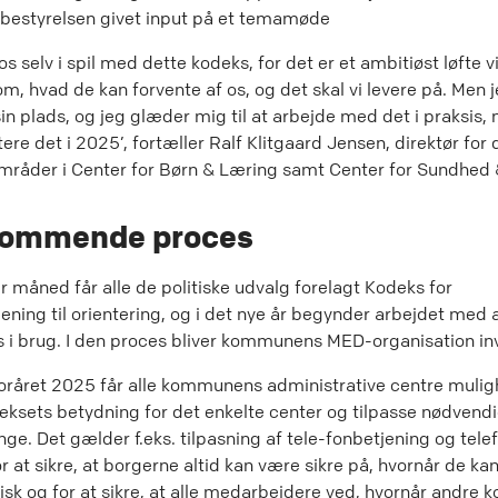
estyrelsen givet input på et temamøde
os selv i spil med dette kodeks, for det er et ambitiøst løfte vi 
m, hvad de kan forvente af os, og det skal vi levere på. Men 
in plads, og jeg glæder mig til at arbejde med det i praksis, n
re det i 2025’, fortæller Ralf Klitgaard Jensen, direktør for 
mråder i Center for Børn & Læring samt Center for Sundhed
kommende proces
 måned får alle de politiske udvalg forelagt Kodeks for
ening til orientering, og i det nye år begynder arbejdet med 
 i brug. I den proces bliver kommunens MED-organisation inv
 foråret 2025 får alle kommunens administrative centre mulig
eksets betydning for det enkelte center og tilpasse nødvend
ge. Det gælder f.eks. tilpasning af tele-fonbetjening og telef
or at sikre, at borgerne altid kan være sikre på, hvornår de k
nisk og for at sikre, at alle medarbejdere ved, hvornår andre