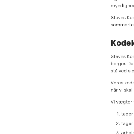
myndighede
Stevns Kom
sommerfer
Kodek
Stevns Kom
borger. De
stå ved si
Vores kodek
når vi skal
Vi vægter t
tager
tager 
arbej