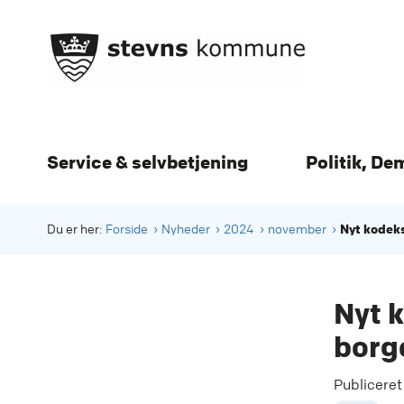
Service & selvbetjening
Politik, De
Nyt kodeks
Du er her:
Forside
Nyheder
2024
november
Nyt k
borg
Publicere