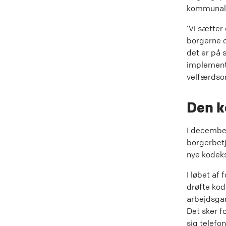
kommunalb
’Vi sætter 
borgerne o
det er på s
implemente
velfærdso
Den 
I december
borgerbetj
nye kodeks
I løbet af
drøfte kod
arbejdsgan
Det sker f
sig telefo