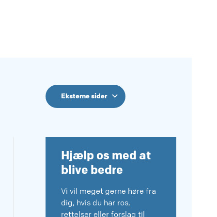
Eksterne sider
Hjælp os med at
blive bedre
Vi vil meget gerne høre fra
dig, hvis du har ros,
rettelser eller forslag til