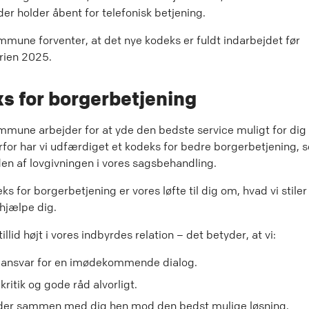
r holder åbent for telefonisk betjening.
mune forventer, at det nye kodeks er fuldt indarbejdet før
ien 2025.
s for borgerbetjening
mune arbejder for at yde den bedste service muligt for di
rfor har vi udfærdiget et kodeks for bedre borgerbetjening, 
den af lovgivningen i vores sagsbehandling.
s for borgerbetjening er vores løfte til dig om, hvad vi stiler 
 hjælpe dig.
illid højt i vores indbyrdes relation – det betyder, at vi:
 ansvar for en imødekommende dialog.
kritik og gode råd alvorligt.
der sammen med dig hen mod den bedst mulige løsning.