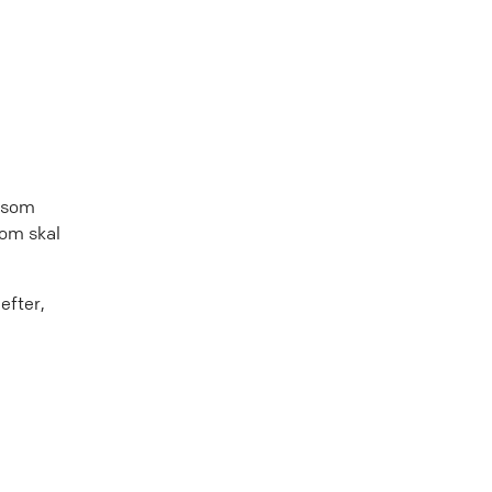
g som
som skal
efter,