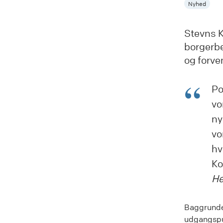
Nyhed
Stevns 
borgerbe
og forve
Po
vo
ny
vo
hv
K
He
Baggrunden
udgangspun