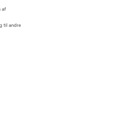
 af
 til andre
l