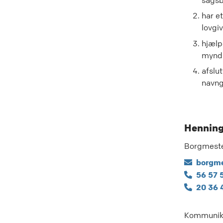
sagsb
har e
lovgiv
hjælp
myndi
afslut
navng
Henning
Borgmest
borgme
56 57 
20 36 
Kommunik