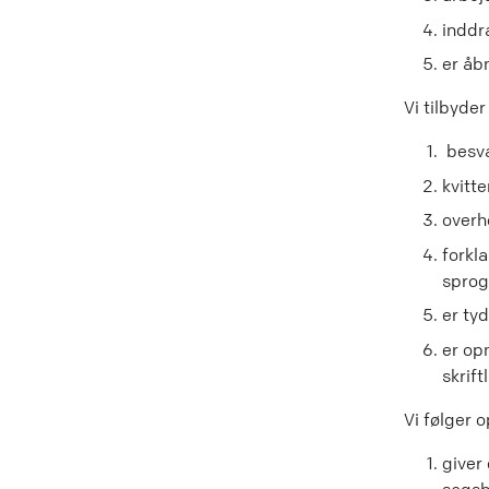
inddr
er åbn
Vi tilbyde
besva
kvitt
overho
forkl
sprog
er ty
er op
skrift
Vi følger o
giver