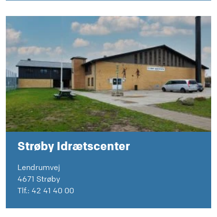
Strøby Idrætscenter
Lendrumvej
4671 Strøby
Tlf.:
42 41 40 00