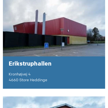
Erikstruphallen
Kronhøjvej 4
4660 Store Heddinge