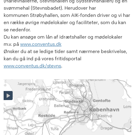
(Hårlevhallerne, Stevnshallen og Sydstevnshallen) og en
svømmehal (Stevnsbadet). Herudover har
kommunen Strøbyhallen, som AIK-fonden driver og vi har
en række øvrige mødelokaler og faciliteter, som du kan
se nedenfor.
Du kan ansøge om lån af idrætshaller og mødelokaler
m.v. på
www.conventus.dk
Ønsker du at se ledige tider samt nærmere beskrivelse,
kan du gå ind på vores fritidsportal
www.conventus.dk/stevns
.