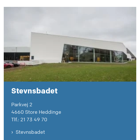
Stevnsbadet
Parkvej 2
4660 Store Heddinge
Tlf.: 21 73 49 70
Stevnsbadet