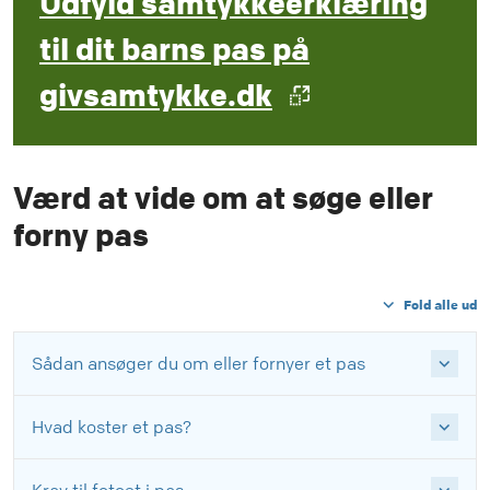
Udfyld samtykkeerklæring
til dit barns pas på
givsamtykke.dk
Værd at vide om at søge eller
forny pas
Fold alle ud
Sådan ansøger du om eller fornyer et pas
Hvad koster et pas?