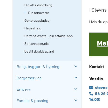
Din affaldsordning
I Stevns 
Din renovatør
Genbrugspladser
Hvis du op
Haveaffald
Perfect Waste - din affalds-app
Mel
Sorteringsguide
Bestil skraldespand
Bolig, byggeri & flytning
Kontakt
Borgerservice
Verdis
stevns
Erhverv
56 25 
16.00)
Familie & pasning