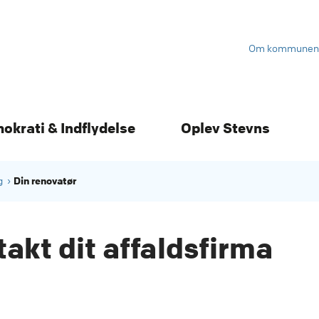
Om kommunen
mokrati & Indflydelse
Oplev Stevns
Din renovatør
g
akt dit affaldsfirma