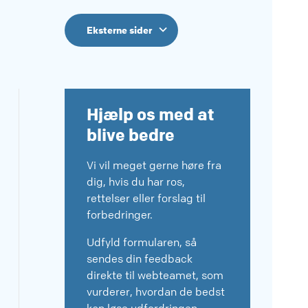
Eksterne sider
Hjælp os med at
blive bedre
Vi vil meget gerne høre fra
dig, hvis du har ros,
rettelser eller forslag til
forbedringer.
Udfyld formularen, så
sendes din feedback
direkte til webteamet, som
vurderer, hvordan de bedst