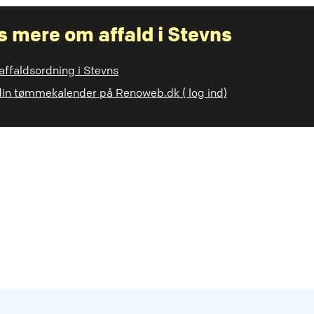
 mere om affald i Stevns
affaldsordning i Stevns
din tømmekalender på Renoweb.dk ( log ind)