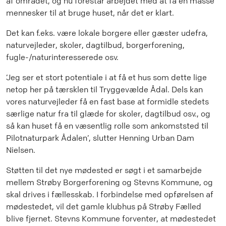
af området, og nu forestår arbejdet med at få en masse
mennesker til at bruge huset, når det er klart.
Det kan f.eks. være lokale borgere eller gæster udefra,
naturvejleder, skoler, dagtilbud, borgerforening,
fugle-/naturinteresserede osv.
’Jeg ser et stort potentiale i at få et hus som dette lige
netop her på tærsklen til Tryggevælde Ådal. Dels kan
vores naturvejleder få en fast base at formidle stedets
særlige natur fra til glæde for skoler, dagtilbud osv., og
så kan huset få en væsentlig rolle som ankomststed til
Pilotnaturpark Ådalen’, slutter Henning Urban Dam
Nielsen.
Støtten til det nye mødested er søgt i et samarbejde
mellem Strøby Borgerforening og Stevns Kommune, og
skal drives i fællesskab. I forbindelse med opførelsen af
mødestedet, vil det gamle klubhus på Strøby Fælled
blive fjernet. Stevns Kommune forventer, at mødestedet