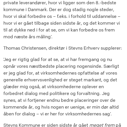
private leverandører, hvor vi ligger som den 8.-bedste
kommune i Danmark. Der er dog stadig nogle steder,
hvor vi skal forbedre os – f.eks. i forhold til uddannelse –
hvor vi er gået tilbage siden sidste år, og det kommer vi
til at dykke ned i for at se, om vi kan forbedre os frem
mod næste års måling’.
Thomas Christensen, direktør i Stevns Erhverv supplerer:
’Jeg er rigtig glad for at se, at vi har fremgang og nu
opnår vores næstbedste placering nogensinde. Særligt
er jeg glad for, at virksomhedernes opfattelse af vores
generelle erhvervsvenlighed er steget markant, og det
glæder mig også, at virksomhederne oplever en
forbedret dialog med politikere og forvaltning. Jeg
synes, at vi fortjener endnu bedre placeringer over de
kommende år, og hvis nogen er uenige, er min dør altid
åben for dialog – vi er her for virksomhedernes sag’.
Stevns Kommune er siden sidste år gået
meget frem
på