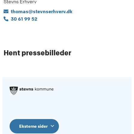
Stevns Erhverv
thomas@stevnserhverv.dk
30 61 99 52
Hent pressebilleder
Eksterne sider