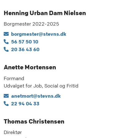
Henning Urban Dam Nielsen
Borgmester 2022-2025
borgmester@stevns.dk
56 57 50 10
20 36 43 60
Anette Mortensen
Formand
Udvalget for Job, Social og Fritid
anetmort@stevns.dk
22 94 04 33
Thomas Christensen
Direktør