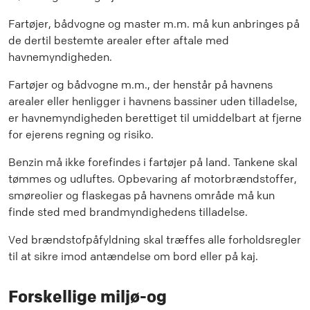
Fartøjer, bådvogne og master m.m. må kun anbringes på
de dertil bestemte arealer efter aftale med
havnemyndigheden.
Fartøjer og bådvogne m.m., der henstår på havnens
arealer eller henligger i havnens bassiner uden tilladelse,
er havnemyndigheden berettiget til umiddelbart at fjerne
for ejerens regning og risiko.
Benzin må ikke forefindes i fartøjer på land. Tankene skal
tømmes og udluftes. Opbevaring af motorbrændstoffer,
smøreolier og flaskegas på havnens område må kun
finde sted med brandmyndighedens tilladelse.
Ved brændstofpåfyldning skal træffes alle forholdsregler
til at sikre imod antændelse om bord eller på kaj.
Forskellige miljø-og