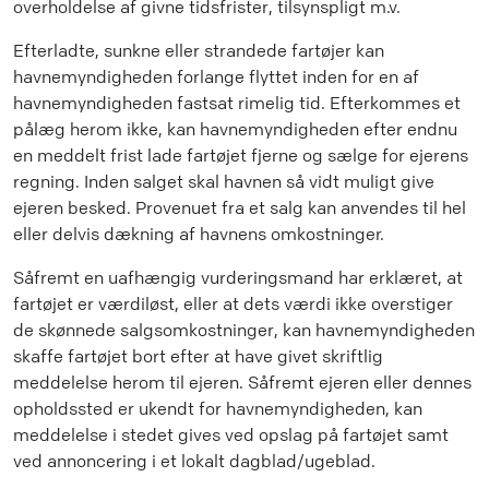
overholdelse af givne tidsfrister, tilsynspligt m.v.
Efterladte, sunkne eller strandede fartøjer kan
havnemyndigheden forlange flyttet inden for en af
havnemyndigheden fastsat rimelig tid. Efterkommes et
pålæg herom ikke, kan havnemyndigheden efter endnu
en meddelt frist lade fartøjet fjerne og sælge for ejerens
regning. Inden salget skal havnen så vidt muligt give
ejeren besked. Provenuet fra et salg kan anvendes til hel
eller delvis dækning af havnens omkostninger.
Såfremt en uafhængig vurderingsmand har erklæret, at
fartøjet er værdiløst, eller at dets værdi ikke overstiger
de skønnede salgsomkostninger, kan havnemyndigheden
skaffe fartøjet bort efter at have givet skriftlig
meddelelse herom til ejeren. Såfremt ejeren eller dennes
opholdssted er ukendt for havnemyndigheden, kan
meddelelse i stedet gives ved opslag på fartøjet samt
ved annoncering i et lokalt dagblad/ugeblad.