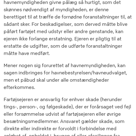
havnemyndigheden givne pålæg så hurtigt, som det
skønnes nødvendigt af myndigheden, er denne
berettiget til at træffe de fornødne foranstaltninger til, at
sådant sker. For beskadigelser, som derved måtte blive
påført fartøjet med udstyr eller andre genstande, kan
ejeren ikke forlange erstatning. Ejeren er pligtig til at
erstatte de udgifter, som de udførte foranstaltninger
måtte have medført.
Mener nogen sig forurettet af havnemyndigheden, kan
sagen indbringes for havnebestyrelsen/havneudvalget,
men et påbud skal under alle omstændigheder
efterkommes.
Fartøjsejeren er ansvarlig for enhver skade (herunder
tings-, person-, og følgeskade), der er forårsaget ved fejl
eller forsømmelse udvist af fartøjsejeren eller øvrige
besætningsmedlemmer. Ansvaret gælder skade, som
direkte eller indirekte er forvoldt i forbindelse med
anløbet af, opholdet i, brugen af eller afsejlingen fra