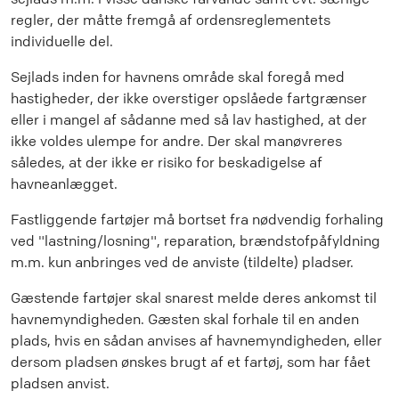
regler, der måtte fremgå af ordensreglementets
individuelle del.
Sejlads inden for havnens område skal foregå med
hastigheder, der ikke overstiger opslåede fartgrænser
eller i mangel af sådanne med så lav hastighed, at der
ikke voldes ulempe for andre. Der skal manøvreres
således, at der ikke er risiko for beskadigelse af
havneanlægget.
Fastliggende fartøjer må bortset fra nødvendig forhaling
ved "lastning/losning", reparation, brændstofpåfyldning
m.m. kun anbringes ved de anviste (tildelte) pladser.
Gæstende fartøjer skal snarest melde deres ankomst til
havnemyndigheden. Gæsten skal forhale til en anden
plads, hvis en sådan anvises af havnemyndigheden, eller
dersom pladsen ønskes brugt af et fartøj, som har fået
pladsen anvist.