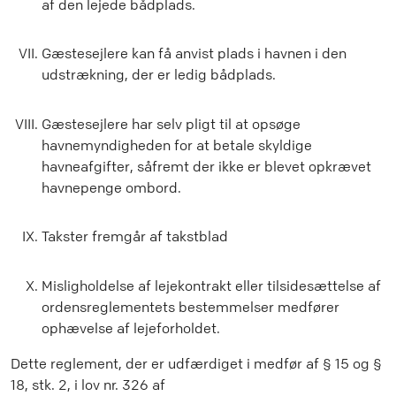
af den lejede bådplads.
Gæstesejlere kan få anvist plads i havnen i den
udstrækning, der er ledig bådplads.
Gæstesejlere har selv pligt til at opsøge
havnemyndigheden for at betale skyldige
havneafgifter, såfremt der ikke er blevet opkrævet
havnepenge ombord.
Takster fremgår af takstblad
Misligholdelse af lejekontrakt eller tilsidesættelse af
ordensreglementets bestemmelser medfører
ophævelse af lejeforholdet.
Dette reglement, der er udfærdiget i medfør af § 15 og §
18, stk. 2, i lov nr. 326 af