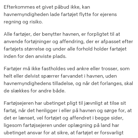
Efterkommes et givet påbud ikke, kan
havnemyndigheden lade fartøjet flytte for ejerens
regning og risiko.
Alle fartøjer, der benytter havnen, er forpligtet til at
anvende fortøjninger og affendring, der er afpasset efter
fartøjets størrelse og under alle forhold holder fartøjet
inden for den anviste plads.
Fartøjer må ikke fastholdes ved ankre eller trosser, som
helt eller delvist spærrer farvandet i havnen, uden
havnemyndighedens tilladelse, og når det forlanges, skal
de slækkes for andre både.
Fartøjsejeren har ubetinget pligt til jævnligt at tilse sit
fartøj, når det henligger i eller på havnen og sørge for, at
det er lænset, vel fortøjet og affendret i begge sider,
ligesom fartøjsejeren under oplægning på land har
ubetinget ansvar for at sikre, at fartøjet er forsvarligt