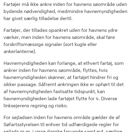
Fartøjer må ikke ankre inden for havnens søområde uden
bydende nødvendighed, medmindre havnemyndigheden
har givet særlig tilladelse dertil.
Fartøjer, der tillades opankret uden for havnens ydre
værker, men inden for havnens søområde, skal føre
forskriftsmæssige signaler (sort kugle eller
ankerlanterne).
Havnemyndigheden kan forlange, at ethvert fartøj, som
ankrer inden for havnens søområde, flyttes, hvis
havnemyndigheden skønner, at fartøjet hindrer fri og
sikker passage. Såfremt ankringen ikke er ophørt til det
af havnemyndigheden fastsatte tidspunkt, kan
havnemyndigheden lade fartøjet flytte for 4. Diverse
linksejerens regning og risiko.
For sejladsen inden for havnens område gælder de af
Søfartsstyrelsen til enhver tid udfærdigede regler for
sejlads m.m. i visse danske farvande samt evt. særlige