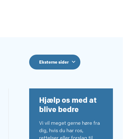
Eksterne sider
Hjælp os med at
blive bedre
Vi vil meget gerne høre fra
dig, hvis du har ros,
rettelser eller forslag til