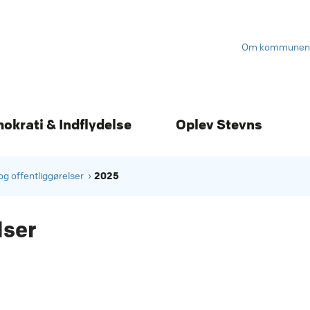
Om kommunen
mokrati & Indflydelse
Oplev Stevns
2025
og offentliggørelser
lser