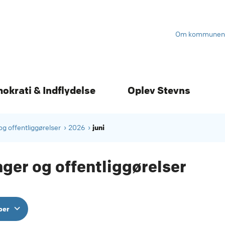
Om kommunen
mokrati & Indflydelse
Oplev Stevns
juni
og offentliggørelser
2026
ger og offentliggørelser
per