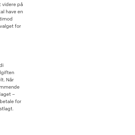
t videre på
kal have en
rtimod
valget for
di
dgiften
t. Når
 kommende
laget –
betale for
stlagt.