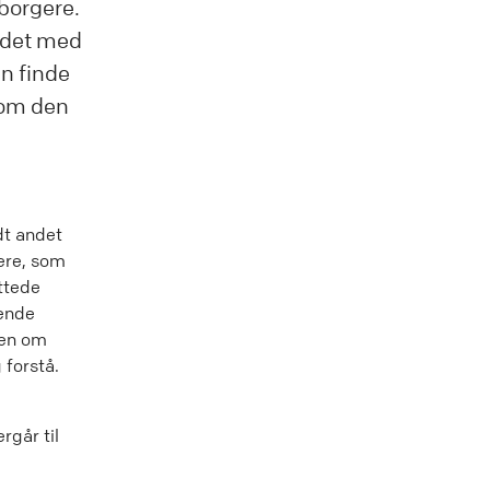
borgere.
ejdet med
n finde
 om den
dt andet
ere, som
ttede
mende
nen om
 forstå.
rgår til