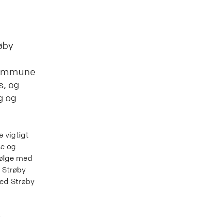
øby
 Kommune
s, og
g og
 vigtigt
se og
følge med
 Strøby
ved Strøby