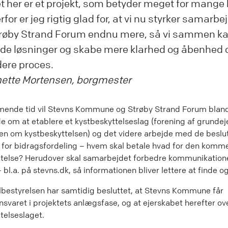
t her er et projekt, som betyder meget for mange 
rfor er jeg rigtig glad for, at vi nu styrker samarb
røby Strand Forum endnu mere, så vi sammen ka
de løsninger og skabe mere klarhed og åbenhed
dere proces.
ette Mortensen, borgmester
mende tid vil Stevns Kommune og Strøby Strand Forum blan
 om at etablere et kystbeskyttelseslag (forening af grundej
n om kystbeskyttelsen) og det videre arbejde med de beslu
 for bidragsfordeling – hvem skal betale hvad for den kom
ttelse? Herudover skal samarbejdet forbedre kommunikatio
 bl.a. på stevns.dk, så informationen bliver lettere at finde og
estyrelsen har samtidig besluttet, at Stevns Kommune får
svaret i projektets anlægsfase, og at ejerskabet herefter ove
telseslaget.