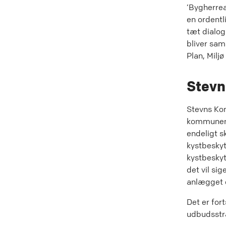
’Bygherrea
en ordentl
tæt dialo
bliver sam
Plan, Miljø
Stev
Stevns Ko
kommunen h
endeligt s
kystbeskyt
kystbeskyt
det vil si
anlægget o
Det er for
udbudsstra