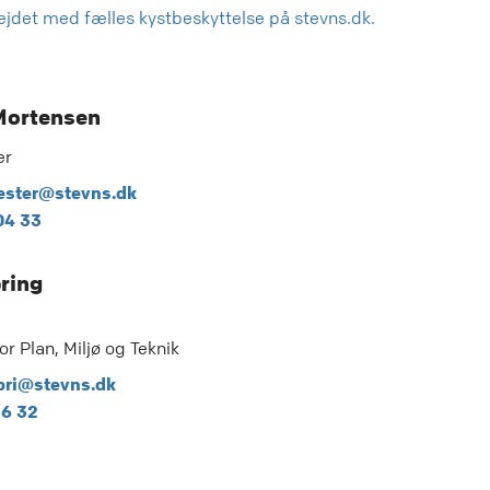
ejdet med fælles kystbeskyttelse på stevns.dk.
Mortensen
er
ster@stevns.dk
04 33
ring
or Plan, Miljø og Teknik
ri@stevns.dk
26 32