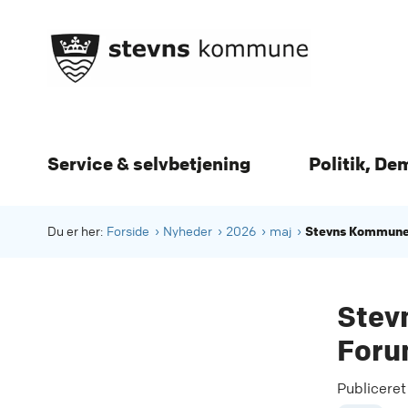
Service & selvbetjening
Politik, De
Stevns Kommune 
Du er her:
Forside
Nyheder
2026
maj
Stev
Foru
Publicere