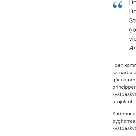
De
De
St
go
vi
An
I den kom
samarbejde
går samme
principper
kystbesky
projektet –
Kommunalb
bygherrean
kystbeskyt