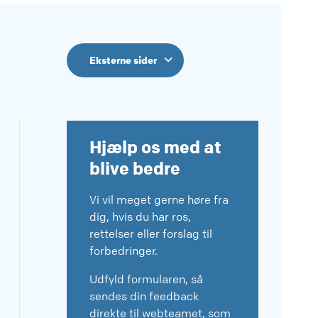
Eksterne sider
Hjælp os med at
blive bedre
Vi vil meget gerne høre fra
dig, hvis du har ros,
rettelser eller forslag til
forbedringer.
Udfyld formularen, så
sendes din feedback
direkte til webteamet, som