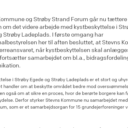
Kommune og Strøby Strand Forum går nu tættere
m det videre arbejde med kystbeskyttelse i Str
 Strøby Ladeplads. I første omgang har
bestyrelsen her til aften besluttet, at Stevns
erreansvaret, når kystbeskyttelsen skal anlægge
 fortsætter samarbejdet om bl.a., bidragsfordelin
kation.
telse i Strøby Egede og Strøby Ladeplads er et stort og uhyre
Det handler om at beskytte området bedre mod oversvømmel
en også om at sikre en proces, hvor de berørte borgere kan 
flydelse. Derfor styrker Stevns Kommune nu samarbejdet med
um, som er et samarbejdsorgan for 15 grundejerforeninger 