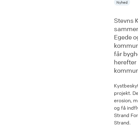
Nyhed
Stevns 
sammen o
Egede og
kommunal
får bygh
herefter
kommuni
Kystbeskyt
projekt. 
erosion, m
og få ind
Strand For
Strand.