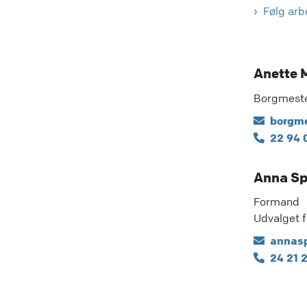
Følg arb
Anette 
Borgmest
borgme
22 94 
Anna Sp
Formand
Udvalget f
annasp
24 21 