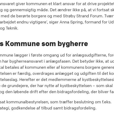
nsvaret giver kommunen et klart ansvar for at drive projekte
ig og gennemsigtig måde. Det ændrer ikke på, at vi fortsat s
g med de berørte borgere og med Strøby Strand Forum. Tvæ
arbejdet endnu vigtigere’, siger Anna Spring, formand for Ud
 og Teknik.
ns Kommune som bygherre
mmune lægger i første omgang ud for anlægsudgifterne, for
ar bygherreansvaret i anlægsfasen. Det betyder ikke, at u
kal betales af kommunen eller af kommunens borgere generel
telsen er færdig, overdrages anlægget og udgiften til det
telseslag. Herefter er det medlemmerne af kystbeskyttelses
ge de grundejere, der har nytte af kystbeskyttelsen – som skal 
g den løbende drift efter den bidragsfordeling, der bliver fa
tsat kommunalbestyrelsen, som træffer beslutning om f.eks.
tegi, godkendelse af tilbud samt bidragsfordeling.