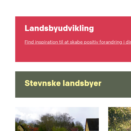
Landsbyudvikling
Find inspiration til at skabe positiv forandring i d
Stevnske landsbyer