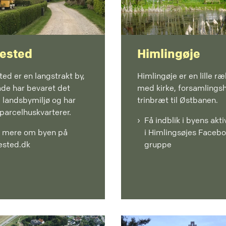
lested
Himlingøje
ted er en langstrakt by,
Himlingøje er en lille r
åde har bevaret det
med kirke, forsamlings
 landsbymiljø og har
trinbræt til Østbanen.
parcelhuskvarterer.
Få indblik i byens akti
 mere om byen på
i Himlingsøjes Faceb
ested.dk
gruppe