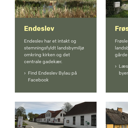
Endeslev
Frø
Endeslev har et intakt og
Frøsl
stemningsfyldt landsbymiljø
lands
omkring kirken og det
gårde 
centrale gadekær.
Læs
Find Endeslev Bylau på
bye
Facebook