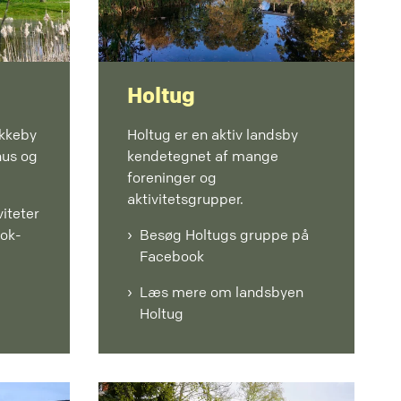
Holtug
ækkeby
Holtug er en aktiv landsby
hus og
kendetegnet af mange
foreninger og
aktivitetsgrupper.
viteter
ook-
Besøg Holtugs gruppe på
Facebook
Læs mere om landsbyen
Holtug