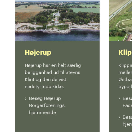
Højerup
Kli
Højerup har en helt særlig
Klippi
beliggenhed ud til Stevns
melle
Klint og den delvist
Østban
nedstyrtede kirke.
bypar
Besøg Højerup
Bes
Borgerforenings
Fac
hjemmeside
Bes
hje