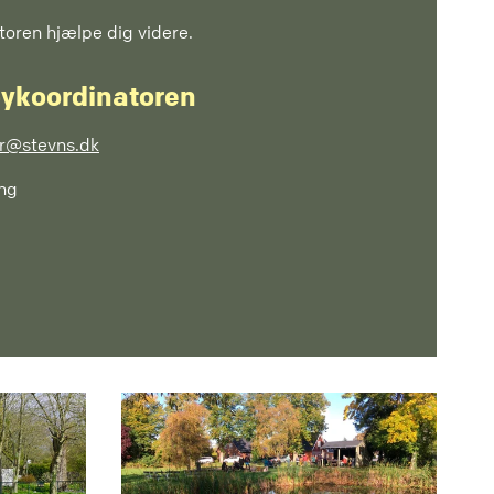
oren hjælpe dig videre.
bykoordinatoren
or@stevns.dk
ing