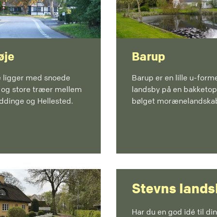
øje
Barup
e ligger med snoede
Barup er en lille u-form
 og store træer mellem
landsby på en bakketop 
ddinge og Hellested.
bølget morænelandska
Stevns lands
Har du en god idé til di