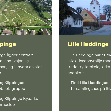
ppinge
Lille Heddinge
nge ligger centralt
Lille Heddinge har et m
m landevejen og
intakt landsbymiljø me
en, og tilbyder en stor
fredet rytterskole, kirke
k.
gadekær.
øg Klippinges
Find Lille Heddinges
ebook-gruppe
forsamlingshus på lhf
øg Klippinge Byparks
mmeside