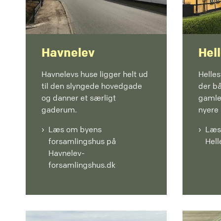
Havnelev
Hel
Havnelevs huse ligger helt ud
Helles
til den slyngede hovedgade
der b
og danner et særligt
gamle
gaderum.
nyere 
Læs om byens
Læs
forsamlingshus på
Hell
Havnelev-
forsamlingshus.dk