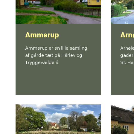
Ammerup
Arn
Ammerup er en lille samling
Arnøj
af gårde tæt på Hårlev og
gader
Tryggevælde å.
St. He