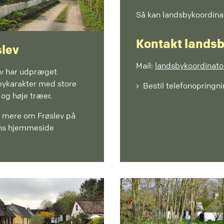
Så kan landsbykoordinat
Kontakt lands
slev
Mail:
landsbykoordinat
ev har udpræget
bykarakter med store
Bestil telefonopringn
og høje træer.
 mere om Frøslev på
ns hjemmeside