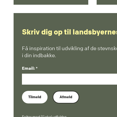
Skriv dig op til landsbyern
Få inspiration til udvikling af de stevns
i din indbakke.
Email: *
Tilmeld
Afmeld
Felter med (*) skal udfyldes