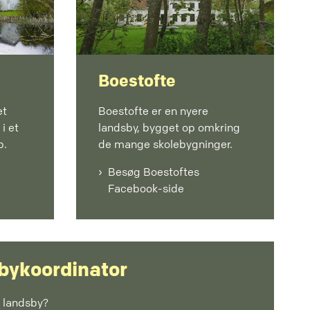
Boestofte
et
Boestofte er en nyere
i et
landsby, bygget op omkring
b.
de mange skolebygninger.
Besøg Boestoftes
Facebook-side
bykoordinator
n landsby?