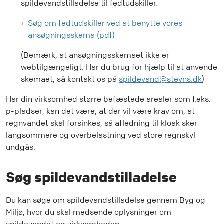
spildevandstilladelse til fedtudskiller.
Søg om fedtudskiller ved at benytte vores
ansøgningsskema (pdf)
(Bemærk, at ansøgningsskemaet ikke er
webtilgængeligt. Har du brug for hjælp til at anvende
skemaet, så kontakt os på
spildevand@stevns.dk
)
Har din virksomhed større befæstede arealer som f.eks.
p-pladser, kan det være, at der vil være krav om, at
regnvandet skal forsinkes, så afledning til kloak sker
langsommere og overbelastning ved store regnskyl
undgås.
Søg spildevandstilladelse
Du kan søge om spildevandstilladelse gennem Byg og
Miljø, hvor du skal medsende oplysninger om