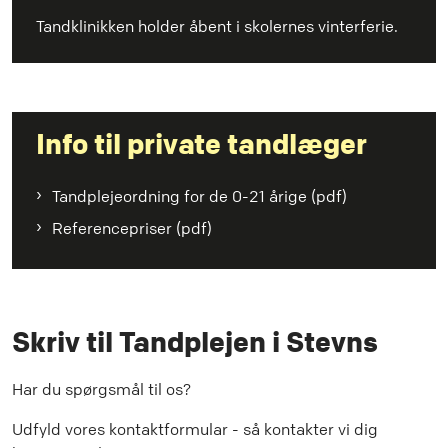
Tandklinikken holder åbent i skolernes vinterferie.
Info til private tandlæger
Tandplejeordning for de 0-21 årige (pdf)
Referencepriser (pdf)
Skriv til Tandplejen i Stevns
Har du spørgsmål til os?
Udfyld vores kontaktformular - så kontakter vi dig