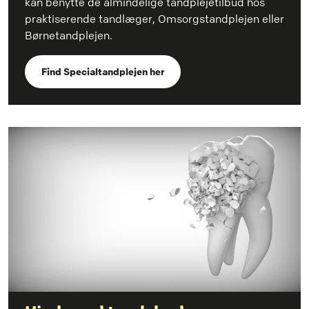
kan benytte de almindelige tandplejetilbud hos
praktiserende tandlæger, Omsorgstandplejen eller
Børnetandplejen.
Find Specialtandplejen her