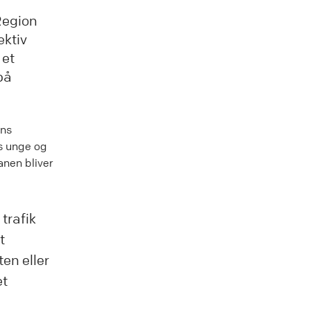
Region
ektiv
 et
på
vns
s unge og
nen bliver
 trafik
t
en eller
et