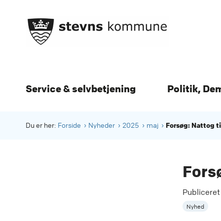
Service & selvbetjening
Politik, De
Forsøg: Nattog ti
Du er her:
Forside
Nyheder
2025
maj
Forsø
Publicere
Nyhed