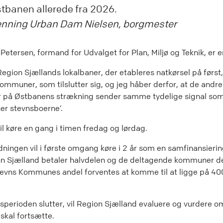
tbanen allerede fra 2026.
nning Urban Dam Nielsen, borgmester
etersen, formand for Udvalget for Plan, Miljø og Teknik, er e
 Region Sjællands lokalbaner, der etableres natkørsel på førs
 kommuner, som tilslutter sig, og jeg håber derfor, at de andre
på Østbanens strækning sender samme tydelige signal som 
ner stevnsboerne’.
il køre en gang i timen fredag og lørdag.
ningen vil i første omgang køre i 2 år som en samfinansieri
on Sjælland betaler halvdelen og de deltagende kommuner 
tevns Kommunes andel forventes at komme til at ligge på 400
sperioden slutter, vil Region Sjælland evaluere og vurdere o
skal fortsætte.