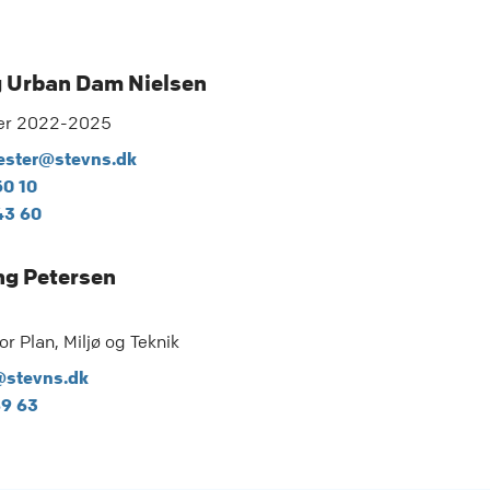
 Urban Dam Nielsen
er 2022-2025
ster@stevns.dk
50 10
43 60
g Petersen
or Plan, Miljø og Teknik
@stevns.dk
89 63