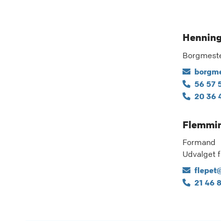
Henning
Borgmest
borgme
56 57 
20 36 
Flemmin
Formand
Udvalget f
flepet
21 46 