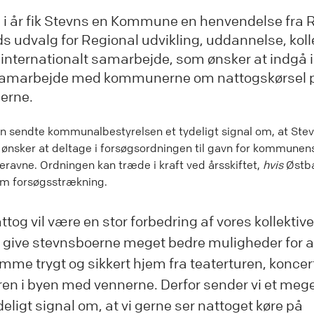
e i år fik Stevns en Kommune en henvendelse fra 
s udvalg for Regional udvikling, uddannelse, koll
g internationalt samarbejde, som ønsker at indgå i
samarbejde med kommunerne om nattogskørsel 
erne.
ten sendte kommunalbestyrelsen et tydeligt signal om, at Ste
nsker at deltage i forsøgsordningen til gavn for kommunen
eravne. Ordningen kan træde i kraft ved årsskiftet,
hvis
Østba
om forsøgsstrækning.
ttog vil være en stor forbedring af vores kollektive
 give stevnsboerne meget bedre muligheder for a
mme trygt og sikkert hjem fra teaterturen, koncert
ren i byen med vennerne. Derfor sender vi et meg
deligt signal om, at vi gerne ser nattoget køre på