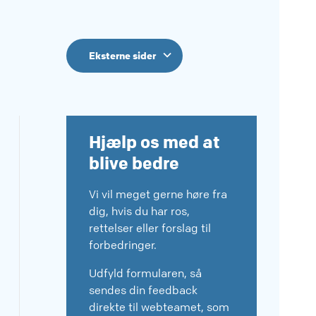
Eksterne sider
Hjælp os med at
blive bedre
Vi vil meget gerne høre fra
dig, hvis du har ros,
rettelser eller forslag til
forbedringer.
Udfyld formularen, så
sendes din feedback
direkte til webteamet, som