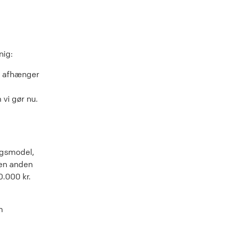
nig:
t, afhænger
vi gør nu.
ngsmodel,
den anden
.000 kr.
m