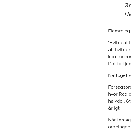
Øs
He
Flemming P
’Hvilke af
af, hvilke
kommuner 
Det fortje
Nattoget v
Forsøgsord
hvor Regi
halvdel. S
årligt.
Når forsøg
ordningen 