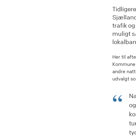
Tidliger
Sjælland
trafik o
muligt 
lokalban
Her til af
Kommune ø
andre natt
udvalgt s
Na
og
ko
tu
ty