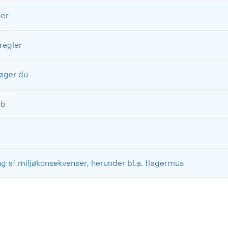
per
regler
øger du
ab
g af miljøkonsekvenser, herunder bl.a. flagermus