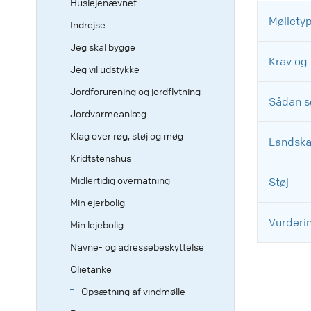
Huslejenævnet
Møllety
Indrejse
Jeg skal bygge
Krav og 
Jeg vil udstykke
Jordforurening og jordflytning
Sådan s
Jordvarmeanlæg
Klag over røg, støj og møg
Landsk
Kridtstenshus
Midlertidig overnatning
Støj
Min ejerbolig
Vurderin
Min lejebolig
Navne- og adressebeskyttelse
Olietanke
Opsætning af vindmølle