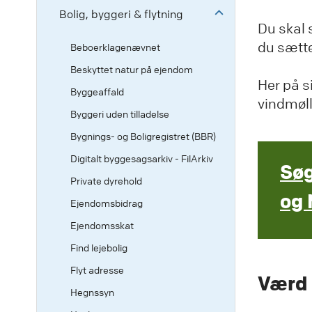
Bolig, byggeri & flytning
Du skal 
du sætte
Beboerklagenævnet
Beskyttet natur på ejendom
Her på s
Byggeaffald
vindmøll
Byggeri uden tilladelse
Bygnings- og Boligregistret (BBR)
Digitalt byggesagsarkiv - FilArkiv
Søg
Private dyrehold
og 
Ejendomsbidrag
Ejendomsskat
Find lejebolig
Flyt adresse
Værd 
Hegnssyn