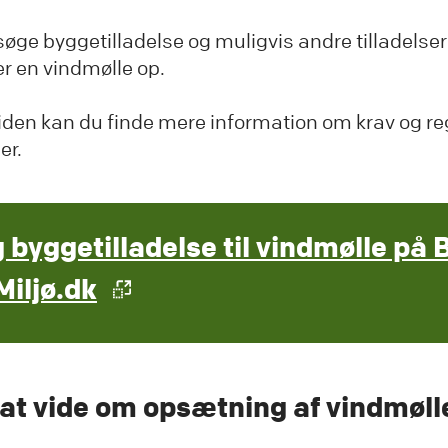
søge byggetilladelse og muligvis andre tilladelse
r en vindmølle op.
iden kan du finde mere information om krav og reg
er.
 byggetilladelse til vindmølle på 
Miljø.dk
at vide om opsætning af vindmøll