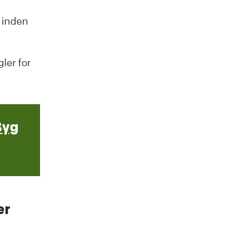
r inden
ler for
Byg
er