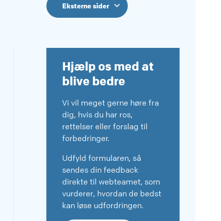
Eksterne sider
Hjælp os med at
blive bedre
Vi vil meget gerne høre fra
dig, hvis du har ros,
rettelser eller forslag til
forbedringer.
Udfyld formularen, så
sendes din feedback
direkte til webteamet, som
vurderer, hvordan de bedst
kan løse udfordringen.