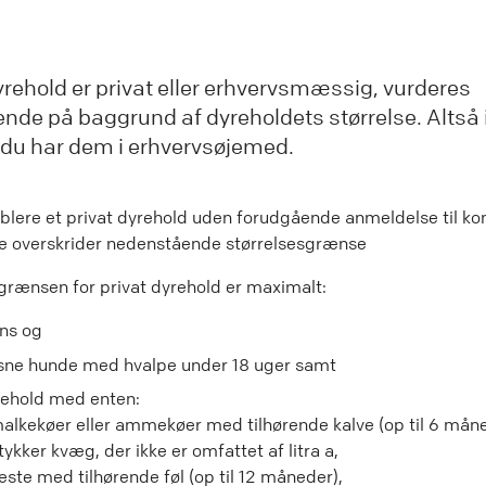
rehold er privat eller erhvervsmæssig, vurderes
nde på baggrund af dyreholdets størrelse. Altså 
 du har dem i erhvervsøjemed.
blere et privat dyrehold uden forudgående anmeldelse til 
ke overskrider nedenstående størrelsesgrænse
grænsen for privat dyrehold er maximalt:
ns og
sne hunde med hvalpe under 18 uger samt
rehold med enten:
malkekøer eller ammekøer med tilhørende kalve (op til 6 måne
tykker kvæg, der ikke er omfattet af litra a,
heste med tilhørende føl (op til 12 måneder),