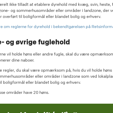
relt ikke tilladt at etablere dyrehold med kvæg, svin, heste, f
yzone- og sommerhusområder eller områder i landzone, der 
r overført til boligformål eller blandet bolig og erhverv.
 om reglerne for dyrehold i bekendtgørelsen på Retsinform
- og øvrige fuglehold
rne vil holde høns eller andre fugle, skal du være opmærksom
enerer dine naboer.
se regler, du skal være opmærksom på, hvis du vil holde høns 
ommerhusområder eller områder i landzone som ved lokalpla
il boligformål eller blandet bolig og erhverv.
sse områder have 20 høns.