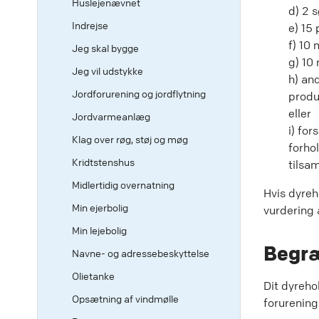
Huslejenævnet
d) 2 
Indrejse
e) 15
f) 10
Jeg skal bygge
g) 10
Jeg vil udstykke
h) and
Jordforurening og jordflytning
produ
eller
Jordvarmeanlæg
i) for
Klag over røg, støj og møg
forho
Kridtstenshus
tilsa
Midlertidig overnatning
Hvis dyreh
Min ejerbolig
vurdering 
Min lejebolig
Begr
Navne- og adressebeskyttelse
Olietanke
Dit dyreho
Opsætning af vindmølle
forurening 