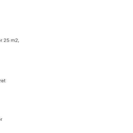
er 25 m2,
ret
er