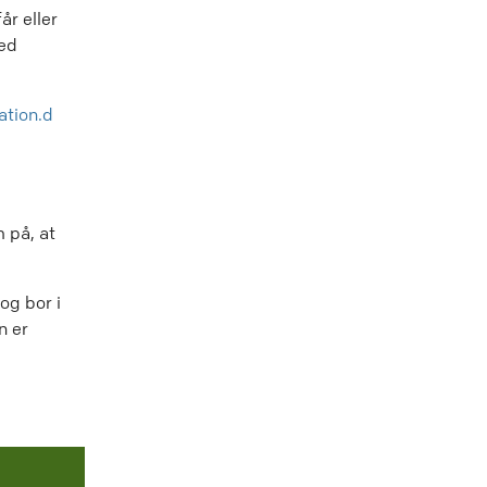
år eller
ved
ation.d
 på, at
og bor i
n er