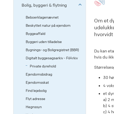
Bolig, byggeri & flytning
Beboerklagenævnet
Om et dy
Beskyttet natur på ejendom
udelukke
Byggeaffald
hvorvidt
Byggeri uden tilladelse
Bygnings- og Boligregistret (BBR)
Du kan eta
hvis du ik
Digitalt byggesagsarkiv - FilArkiv
Private dyrehold
Størrelses
Ejendomsbidrag
30 hø
Ejendomsskat
4 vok
Find lejebolig
et dy
Flyt adresse
a) 2 
b) 4 s
Hegnssyn
c) 4 