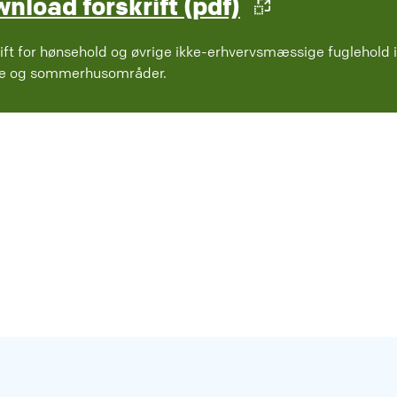
nload forskrift (pdf)
ift for hønsehold og øvrige ikke-erhvervsmæssige fuglehold i
e og sommerhusområder.