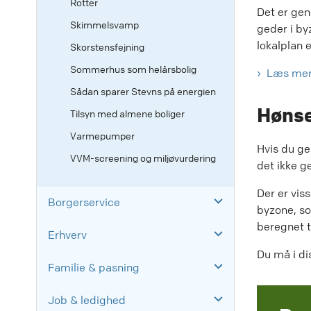
Rotter
Det er gene
Skimmelsvamp
geder i b
lokalplan e
Skorstensfejning
Sommerhus som helårsbolig
Læs mere
Sådan sparer Stevns på energien
Hønse
Tilsyn med almene boliger
Varmepumper
Hvis du ge
VVM-screening og miljøvurdering
det ikke g
Der er vis
Borgerservice
byzone, s
beregnet t
Erhverv
Du må i di
Familie & pasning
Job & ledighed