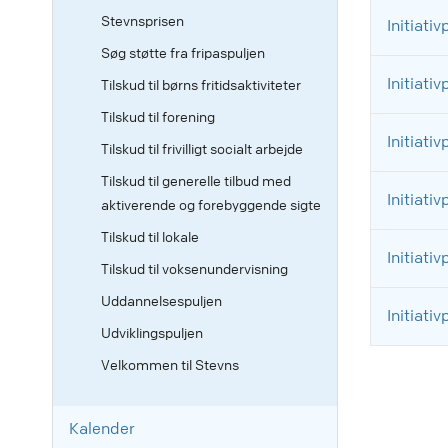
Stevnsprisen
Initiati
Søg støtte fra fripaspuljen
Initiati
Tilskud til børns fritidsaktiviteter
Tilskud til forening
Initiati
Tilskud til frivilligt socialt arbejde
Tilskud til generelle tilbud med
Initiati
aktiverende og forebyggende sigte
Tilskud til lokale
Initiati
Tilskud til voksenundervisning
Uddannelsespuljen
Initiati
Udviklingspuljen
Velkommen til Stevns
Kalender