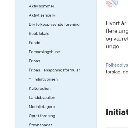
Aktiv sommer
Aktivt seniorliv
Hvert år
Bliv folkeoplysende forening
flere ung
Book lokaler
og været
Fonde
unge.
Forsamlingshuse
Fripas
Folkeoply
Fripas - ansøgningsformular
forslag, de
Initiativprisen
Kulturpuljen
Landsbypuljen
Medaljetagere
Initia
Opret forening
Stevnsbadet