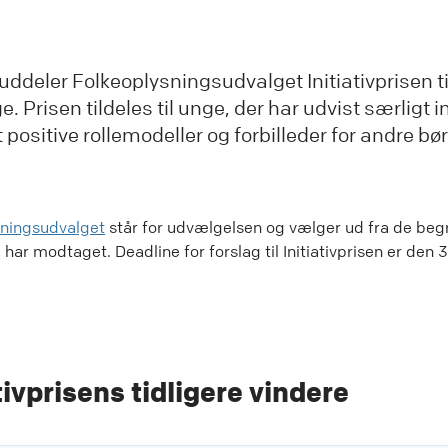
 uddeler Folkeoplysningsudvalget Initiativprisen til
e. Prisen tildeles til unge, der har udvist særligt in
 positive rollemodeller og forbilleder for andre bø
sningsudvalget
står for udvælgelsen og vælger ud fra de be
 har modtaget. Deadline for forslag til Initiativprisen er den 3
tivprisens tidligere vindere