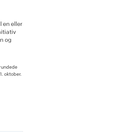
 en eller
itiativ
rn og
grundede
1. oktober.