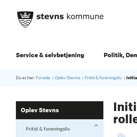
Service & selvbetjening
Politik, De
Initi
Du er her:
Forside
Oplev Stevns
Fritid & foreningsliv
Init
Oplev Stevns
roll
Fritid & foreningsliv