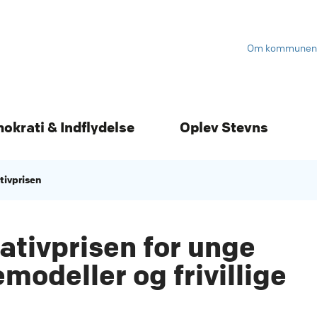
Om kommunen
mokrati & Indflydelse
Oplev Stevns
ativprisen
iativprisen for unge
emodeller og frivillige