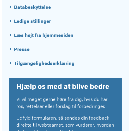
Databeskyttelse
Ledige stillinger
Læs højt fra hjemmesiden
Presse
Tilgængelighedserklæring
Hjælp os med at blive bedre
Vi vil meget gerne høre fra dig, hvis du har
ros, rettelser eller forslag til forbedringer.
Udfyld formularen, så sendes din feedback
direkte til webteamet, som vurderer, hvordan